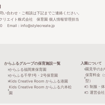
】
問い合わせ・ご相談は下記までご連絡ください。
クリエイト株式会社 保育園 個人情報管理担当
00
Email：
info@stylecreate.jp
からふるグループの保育施設一覧
入園について
園見学のお
からふる福岡東保育園
保育料金（
からふる千早1号・2号保育園
型）
Kids Creative Room からふる港園
制服・体
Kids Creative Room からふる六本松
運営会社
園