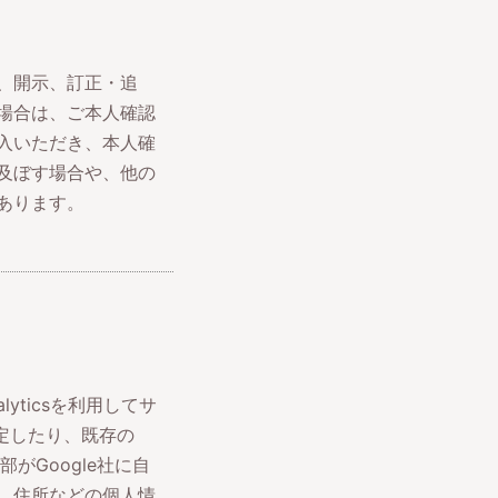
、開示、訂正・追
場合は、ご本人確認
入いただき、本人確
及ぼす場合や、他の
あります。
yticsを利用してサ
設定したり、既存の
がGoogle社に自
、住所などの個人情